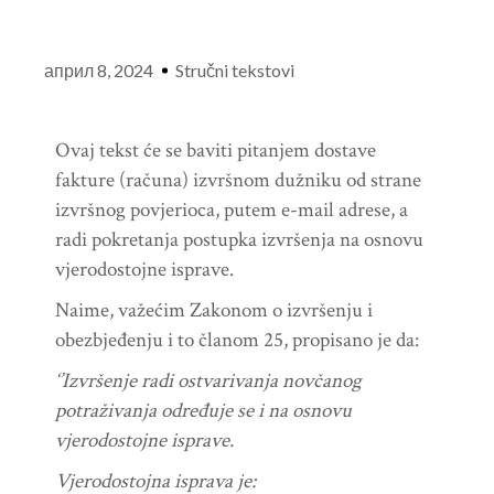
април 8, 2024
Stručni tekstovi
Ovaj tekst će se baviti pitanjem dostave
fakture (računa) izvršnom dužniku od strane
izvršnog povjerioca, putem e-mail adrese, a
radi pokretanja postupka izvršenja na osnovu
vjerodostojne isprave.
Naime, važećim Zakonom o izvršenju i
obezbjeđenju i to članom 25, propisano je da:
‘’
Izvr
š
enje
radi
ostvarivanja
nov
č
anog
potra
ž
ivanja
odre
đ
uje
se
i
na
osnovu
vjerodostojne
isprave
.
Vjerodostojna
isprava
je
: