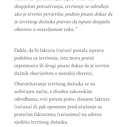
dospjelost
potra
ž
ivanja
,
izvr
š
enje
se
odre
đ
uje
ako
je
izvr
š
ni
povjerilac
podnio
pisani
dokaz
da
je
izvr
š
nog
du
ž
nika
pozvao
da
ispuni
dospjelu
obavezu
u
ostavljenom
roku
.’’
Dakle, da bi faktura (račun) postala isprava
podobna za izvršenje, istu mora pratiti
otpremnica ili drugi pisani dokaz da je izvršni
dužnik obaviješten o nastaloj obavezi.
Obavještavanje izvršnog dužnika se na
uobičajen način, a shodno zakonskim
odredbama, vrši putem pošte, slanjem faktura
(računa) ili pak opomene pred utuženje sa
pratećim fakturama (računima) na adresu
sjedišta izvršnog dužnika.