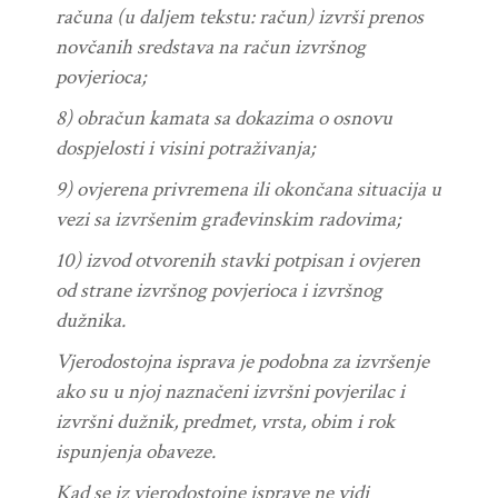
ra
č
una
(
u
daljem
tekstu
:
ra
č
un
)
izvr
š
i
prenos
nov
č
anih
sredstava
na
ra
č
un
izvr
š
nog
povjerioca
;
8)
obra
č
un
kamata
sa
dokazima
o
osnovu
dospjelosti
i
visini
potra
ž
ivanja
;
9)
ovjerena
privremena
ili
okon
č
ana
situacija
u
vezi
sa
izvr
š
enim
gra
đ
evinskim
radovima
;
10)
izvod
otvorenih
stavki
potpisan
i
ovjeren
od
strane
izvr
š
nog
povjerioca
i
izvr
š
nog
du
ž
nika
.
Vjerodostojna
isprava
je
podobna
za
izvr
š
enje
ako
su
u
njoj
nazna
č
eni
izvr
š
ni
povjerilac
i
izvr
š
ni
du
ž
nik
,
predmet
,
vrsta
,
obim
i
rok
ispunjenja
obaveze
.
Kad
se
iz
vjerodostojne
isprave
ne
vidi