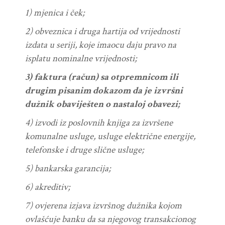
1)
mjenica
i
č
ek
;
2)
obveznica
i
druga
hartija
od
vrijednosti
izdata
u
seriji
,
koje
imaocu
daju
pravo
na
isplatu
nominalne
vrijednosti
;
3)
faktura
(
ra
č
un
)
sa
otpremnicom
ili
drugim
pisanim
dokazom
da
je
izvr
š
ni
du
ž
nik
obavije
š
ten
o
nastaloj
obavezi
;
4)
izvodi
iz
poslovnih
knjiga
za
izvr
š
ene
komunalne
usluge
,
usluge
elektri
č
ne
energije
,
telefonske
i
druge
sli
č
ne
usluge
;
5)
bankarska
garancija
;
6)
akreditiv
;
7)
ovjerena
izjava
izvr
š
nog
du
ž
nika
kojom
ovla
šć
uje
banku
da
sa
njegovog
transakcionog