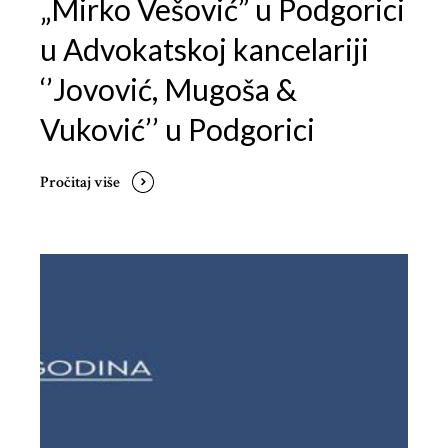
„Mirko Vešović” u Podgorici
u Advokatskoj kancelariji
‘’Jovović, Mugoša &
Vuković’’ u Podgorici
Pročitaj više