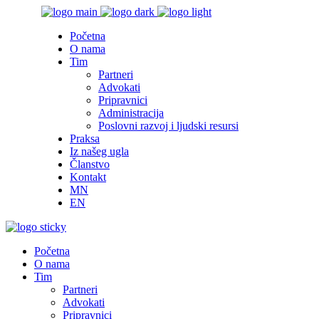
Početna
O nama
Tim
Partneri
Advokati
Pripravnici
Administracija
Poslovni razvoj i ljudski resursi
Praksa
Iz našeg ugla
Članstvo
Kontakt
MN
EN
Početna
O nama
Tim
Partneri
Advokati
Pripravnici