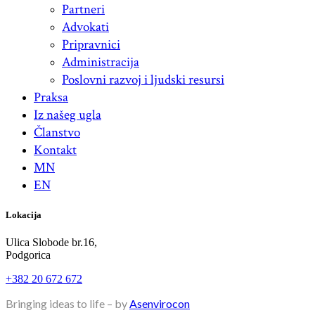
Partneri
Advokati
Pripravnici
Administracija
Poslovni razvoj i ljudski resursi
Praksa
Iz našeg ugla
Članstvo
Kontakt
MN
EN
Lokacija
Ulica Slobode br.16,
Podgorica
+382 20 672 672
Bringing ideas to life – by
Asenvirocon