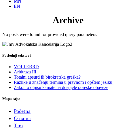
MN
EN
Archive
No posts were found for provided query parameters.
Poslednji tekstovi
VOLI EBRD
Arbitraza III
Totalni apsurd ili birokratska greška?
Razlike u značenju termina u pravnom i opštem jeziku
Zakon o otpisu kamate na dospjele poreske obaveze
Mapa sajta
Početna
O nama
Tim