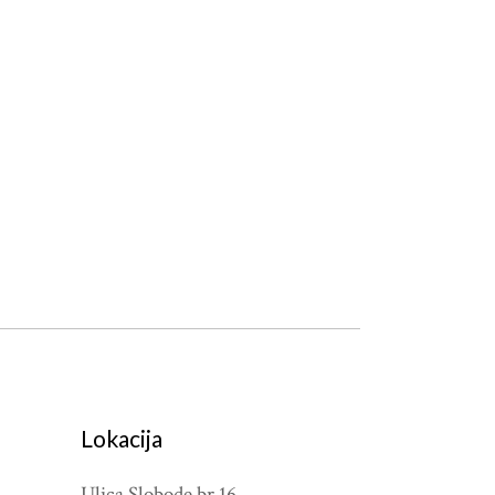
Lokacija
Ulica Slobode br.16,