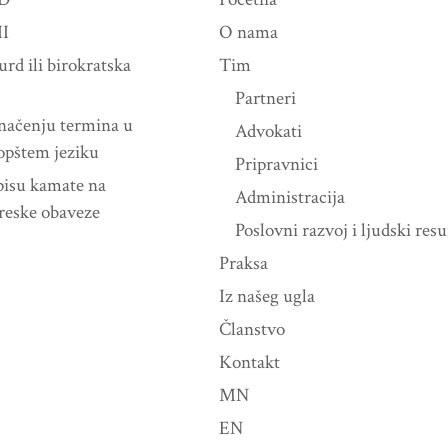
II
O nama
urd ili birokratska
Tim
Partneri
značenju termina u
Advokati
opštem jeziku
Pripravnici
pisu kamate na
Administracija
oreske obaveze
Poslovni razvoj i ljudski resu
Praksa
Iz našeg ugla
Članstvo
Kontakt
MN
EN