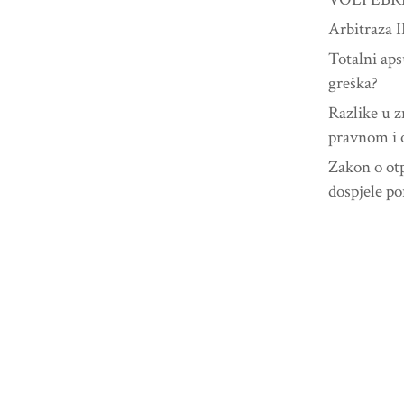
Arbitraza I
Totalni aps
greška?
Razlike u 
pravnom i 
Zakon o ot
dospjele p