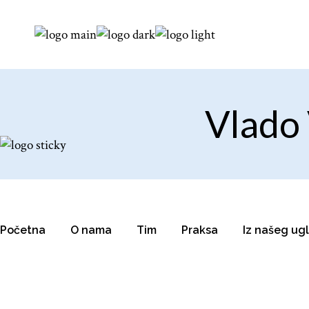
Vlado
Početna
O nama
Tim
Praksa
Iz našeg ug