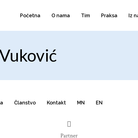
Početna
O nama
Tim
Praksa
Iz 
 Vuković
la
Članstvo
Kontakt
MN
EN
Partner