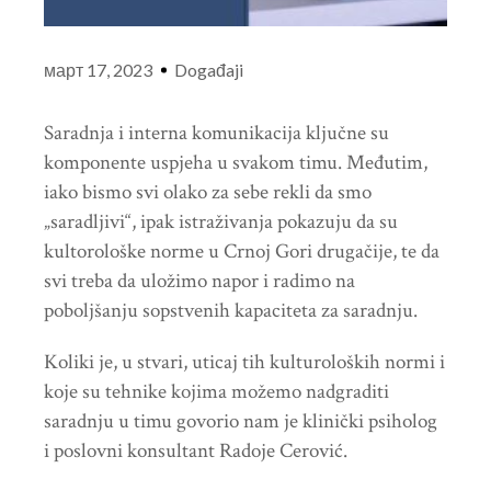
март 17, 2023
Događaji
Saradnja i interna komunikacija ključne su
komponente uspjeha u svakom timu. Međutim,
iako bismo svi olako za sebe rekli da smo
„saradljivi“, ipak istraživanja pokazuju da su
kultorološke norme u Crnoj Gori drugačije, te da
svi treba da uložimo napor i radimo na
poboljšanju sopstvenih kapaciteta za saradnju.
Koliki je, u stvari, uticaj tih kulturoloških normi i
koje su tehnike kojima možemo nadgraditi
saradnju u timu govorio nam je klinički psiholog
i poslovni konsultant Radoje Cerović.