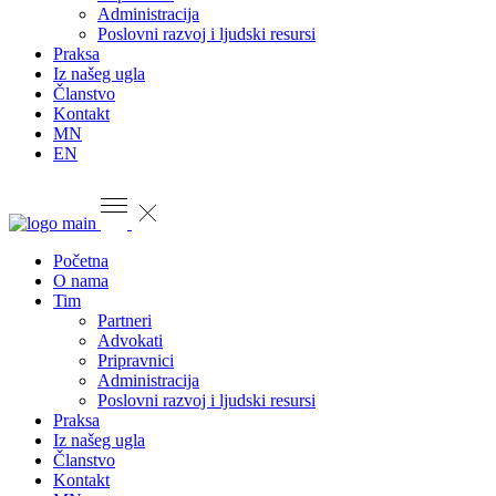
Administracija
Poslovni razvoj i ljudski resursi
Praksa
Iz našeg ugla
Članstvo
Kontakt
MN
EN
Početna
O nama
Tim
Partneri
Advokati
Pripravnici
Administracija
Poslovni razvoj i ljudski resursi
Praksa
Iz našeg ugla
Članstvo
Kontakt