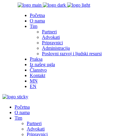
Početna
O nama
Tim
Partneri
Advokati
Pripravnici
Administracija
Poslovni razvoj i ljudski resursi
Praksa
Iz našeg ugla
Članstvo
Kontakt
MN
EN
Početna
O nama
Tim
Partneri
Advokati
Pripravnici