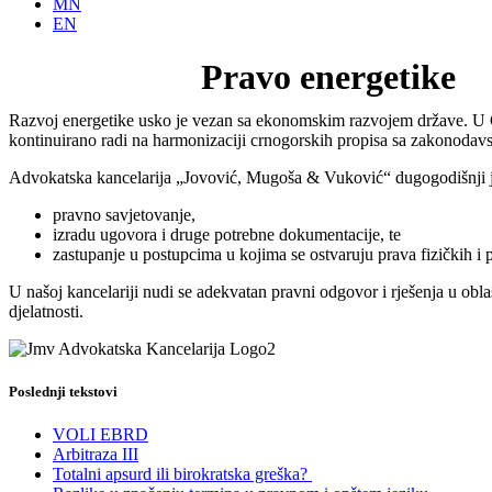
MN
EN
Pravo energetike
Razvoj energetike usko je vezan sa ekonomskim razvojem države. U Cr
kontinuirano radi na harmonizaciji crnogorskih propisa sa zakonodavs
Advokatska kancelarija „Jovović, Mugoša & Vuković“ dugogodišnji je 
pravno savjetovanje,
izradu ugovora i druge potrebne dokumentacije, te
zastupanje u postupcima u kojima se ostvaruju prava fizičkih i pr
U našoj kancelariji nudi se adekvatan pravni odgovor i rješenja u oblas
djelatnosti.
Poslednji tekstovi
VOLI EBRD
Arbitraza III
Totalni apsurd ili birokratska greška?