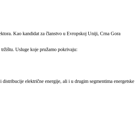
ektora. Kao kandidat za članstvo u Evropskoj Uniji, Crna Gora
tržištu. Usluge koje pružamo pokrivaju:
i distribucije električne energije, ali i u drugim segmentima energetske