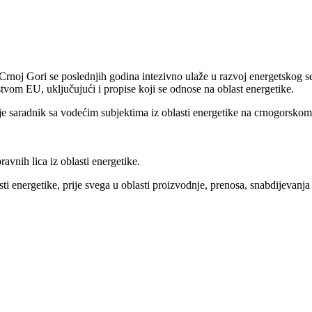
noj Gori se poslednjih godina intezivno ulaže u razvoj energetskog s
tvom EU, uključujući i propise koji se odnose na oblast energetike.
saradnik sa vodećim subjektima iz oblasti energetike na crnogorskom 
avnih lica iz oblasti energetike.
ti energetike, prije svega u oblasti proizvodnje, prenosa, snabdijevanja 