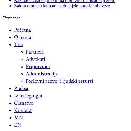
Razlike u značenju termina u pravnom i opštem jeziku
Zakon o otpisu kamate na dospjele poreske obaveze
Mapa sajta
Početna
O nama
Tim
Partneri
Advokati
Pripravnici
Administracija
Poslovni razvoj i ljudski resursi
Praksa
Iz našeg ugla
Članstvo
Kontakt
MN
EN