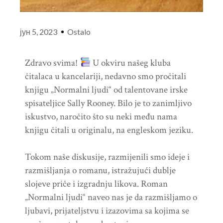
јун 5, 2023
Ostalo
Zdravo svima!
U okviru našeg kluba
čitalaca u kancelariji, nedavno smo pročitali
knjigu „Normalni ljudi“ od talentovane irske
spisateljice Sally Rooney. Bilo je to zanimljivo
iskustvo, naročito što su neki među nama
knjigu čitali u originalu, na engleskom jeziku.
Tokom naše diskusije, razmijenili smo ideje i
razmišljanja o romanu, istražujući dublje
slojeve priče i izgradnju likova. Roman
„Normalni ljudi“ naveo nas je da razmišljamo o
ljubavi, prijateljstvu i izazovima sa kojima se